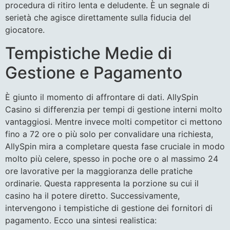
procedura di ritiro lenta e deludente. È un segnale di
serietà che agisce direttamente sulla fiducia del
giocatore.
Tempistiche Medie di
Gestione e Pagamento
È giunto il momento di affrontare di dati. AllySpin
Casino si differenzia per tempi di gestione interni molto
vantaggiosi. Mentre invece molti competitor ci mettono
fino a 72 ore o più solo per convalidare una richiesta,
AllySpin mira a completare questa fase cruciale in modo
molto più celere, spesso in poche ore o al massimo 24
ore lavorative per la maggioranza delle pratiche
ordinarie. Questa rappresenta la porzione su cui il
casino ha il potere diretto. Successivamente,
intervengono i tempistiche di gestione dei fornitori di
pagamento. Ecco una sintesi realistica: