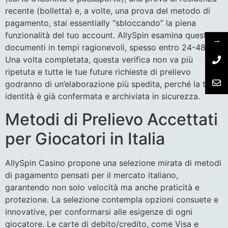
recente (bolletta) e, a volte, una prova del metodo di
pagamento, stai essentially “sbloccando” la piena
funzionalità del tuo account. AllySpin esamina questi
→
documenti in tempi ragionevoli, spesso entro 24-48 ore.
Una volta completata, questa verifica non va più
ripetuta e tutte le tue future richieste di prelievo
godranno di un’elaborazione più spedita, perché la tua
identità è già confermata e archiviata in sicurezza.
Metodi di Prelievo Accettati
per Giocatori in Italia
AllySpin Casino propone una selezione mirata di metodi
di pagamento pensati per il mercato italiano,
garantendo non solo velocità ma anche praticità e
protezione. La selezione contempla opzioni consuete e
innovative, per conformarsi alle esigenze di ogni
giocatore. Le carte di debito/credito, come Visa e