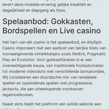
levert deze mobiele-ervaring gelijke kwaliteit en
degelijkheid en diepgang als thuis.
Spelaanbod: Gokkasten,
Bordspellen en Live casino
Het hart van elk casino is het spelaanbod, en AllySpin
Casino imponeert met een aanbod van talrijke titels van
toonaangevende ontwikkelaars zoals NetEnt, Pragmatic
Play en Evolution. Voor gokkastfanaten is er een
overweldigende keuze, van traditionele fruitautomaten
tot moderne videoslots met verschillende bonusrondes.
Wij constateren een doordachte mix van rendabele
spellen en opwindende spellen met progressieve
jackpots, die aan uiteenlopende voorkeuren
tegemoetkomen.
Naast slots biedt het platform een solide selectie aan