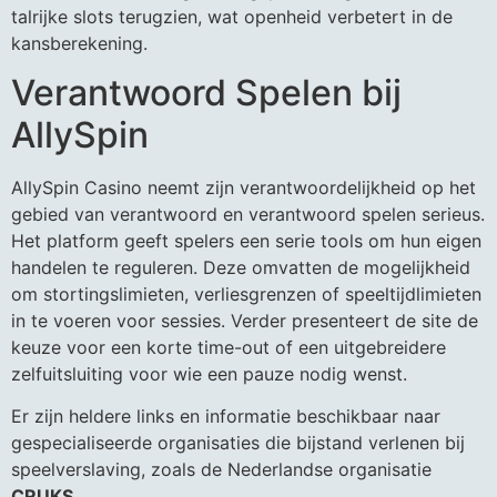
talrijke slots terugzien, wat openheid verbetert in de
kansberekening.
Verantwoord Spelen bij
AllySpin
AllySpin Casino neemt zijn verantwoordelijkheid op het
gebied van verantwoord en verantwoord spelen serieus.
Het platform geeft spelers een serie tools om hun eigen
handelen te reguleren. Deze omvatten de mogelijkheid
om stortingslimieten, verliesgrenzen of speeltijdlimieten
in te voeren voor sessies. Verder presenteert de site de
keuze voor een korte time-out of een uitgebreidere
zelfuitsluiting voor wie een pauze nodig wenst.
Er zijn heldere links en informatie beschikbaar naar
gespecialiseerde organisaties die bijstand verlenen bij
speelverslaving, zoals de Nederlandse organisatie
CRUKS