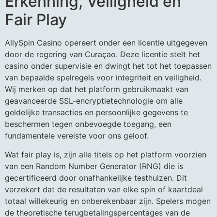
Erkenning, Veiligheid en
Fair Play
AllySpin Casino opereert onder een licentie uitgegeven
door de regering van Curaçao. Deze licentie stelt het
casino onder supervisie en dwingt het tot het toepassen
van bepaalde spelregels voor integriteit en veiligheid.
Wij merken op dat het platform gebruikmaakt van
geavanceerde SSL-encryptietechnologie om alle
geldelijke transacties en persoonlijke gegevens te
beschermen tegen onbevoegde toegang, een
fundamentele vereiste voor ons geloof.
Wat fair play is, zijn alle titels op het platform voorzien
van een Random Number Generator (RNG) die is
gecertificeerd door onafhankelijke testhuizen. Dit
verzekert dat de resultaten van elke spin of kaartdeal
totaal willekeurig en onberekenbaar zijn. Spelers mogen
de theoretische terugbetalingspercentages van de