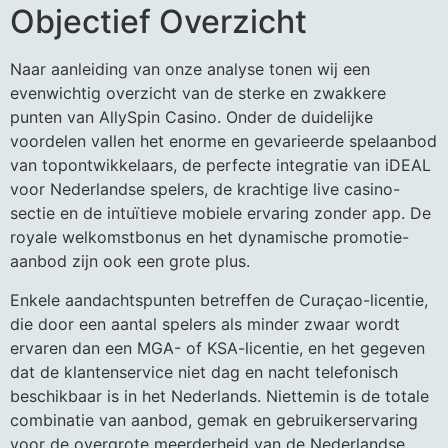
Objectief Overzicht
Naar aanleiding van onze analyse tonen wij een
evenwichtig overzicht van de sterke en zwakkere
punten van AllySpin Casino. Onder de duidelijke
voordelen vallen het enorme en gevarieerde spelaanbod
van topontwikkelaars, de perfecte integratie van iDEAL
voor Nederlandse spelers, de krachtige live casino-
sectie en de intuïtieve mobiele ervaring zonder app. De
royale welkomstbonus en het dynamische promotie-
aanbod zijn ook een grote plus.
Enkele aandachtspunten betreffen de Curaçao-licentie,
die door een aantal spelers als minder zwaar wordt
ervaren dan een MGA- of KSA-licentie, en het gegeven
dat de klantenservice niet dag en nacht telefonisch
beschikbaar is in het Nederlands. Niettemin is de totale
combinatie van aanbod, gemak en gebruikerservaring
voor de overgrote meerderheid van de Nederlandse