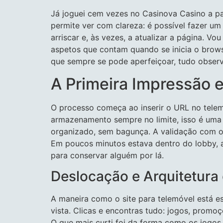
Já joguei cem vezes no Casinova Casino a p
permite ver com clareza: é possível fazer um 
arriscar e, às vezes, a atualizar a página. V
aspetos que contam quando se inicia o brows
que sempre se pode aperfeiçoar, tudo obser
A Primeira Impressão e
O processo começa ao inserir o URL no telemó
armazenamento sempre no limite, isso é uma
organizado, sem bagunça. A validação com o 
Em poucos minutos estava dentro do lobby, 
para conservar alguém por lá.
Deslocação e Arquitetura 
A maneira como o site para telemóvel está es
vista. Clicas e encontras tudo: jogos, promo
O que mais curti foi da forma como os jogos 