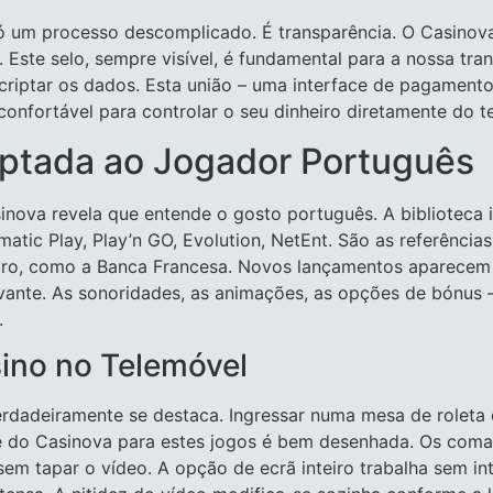
ó um processo descomplicado. É transparência. O Casinova
Este selo, sempre visível, é fundamental para a nossa tran
riptar os dados. Esta união – uma interface de pagamento 
onfortável para controlar o seu dinheiro diretamente do t
aptada ao Jogador Português
inova revela que entende o gosto português. A biblioteca i
matic Play, Play’n GO, Evolution, NetEnt. São as referênci
iro, como a Banca Francesa. Novos lançamentos aparecem 
tivante. As sonoridades, as animações, as opções de bónus
.
sino no Telemóvel
rdadeiramente se destaca. Ingressar numa mesa de roleta c
ace do Casinova para estes jogos é bem desenhada. Os com
sem tapar o vídeo. A opção de ecrã inteiro trabalha sem i