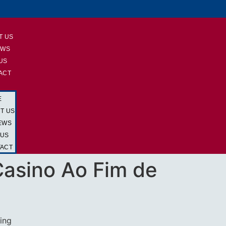
E
T US
EWS
 US
ACT
E
T US
EWS
 US
ACT
Casino Ao Fim de