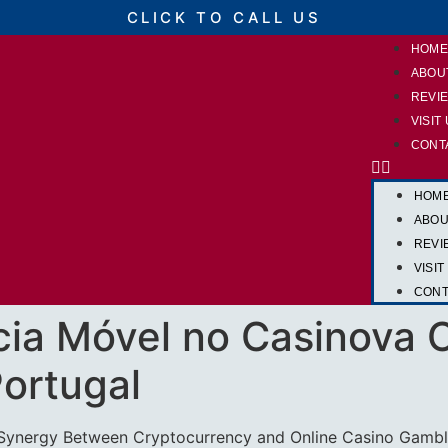
CLICK TO CALL US
HOM
ABOU
REVI
VISIT
CONT
HOM
ABOU
REVI
VISIT
CONT
cia Móvel no Casinova 
ortugal