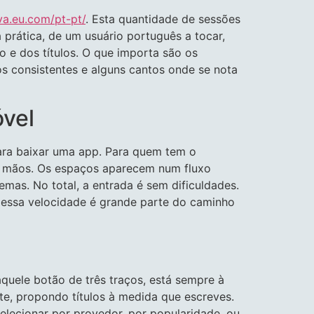
va.eu.com/pt-pt/
. Esta quantidade de sessões
a prática, de um usuário português a tocar,
o e dos títulos. O que importa são os
s consistentes e alguns cantos onde se nota
óvel
para baixar uma app. Para quem tem o
s mãos. Os espaços aparecem num fluxo
as. No total, a entrada é sem dificuldades.
essa velocidade é grande parte do caminho
aquele botão de três traços, está sempre à
te, propondo títulos à medida que escreves.
elecionar por provedor, por popularidade, ou