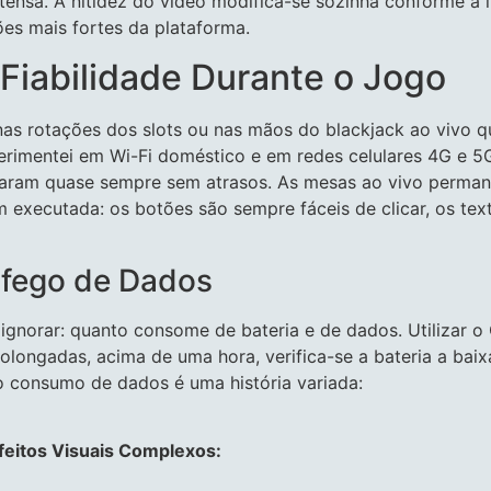
nsa. A nitidez do vídeo modifica-se sozinha conforme a l
ões mais fortes da plataforma.
Fiabilidade Durante o Jogo
É nas rotações dos slots ou nas mãos do blackjack ao vivo
rimentei em Wi-Fi doméstico e em redes celulares 4G e 5G 
iciaram quase sempre sem atrasos. As mesas ao vivo perman
m executada: os botões são sempre fáceis de clicar, os text
ráfego de Dados
e ignorar: quanto consome de bateria e de dados. Utilizar
longadas, acima de uma hora, verifica-se a bateria a baix
o consumo de dados é uma história variada:
Efeitos Visuais Complexos: