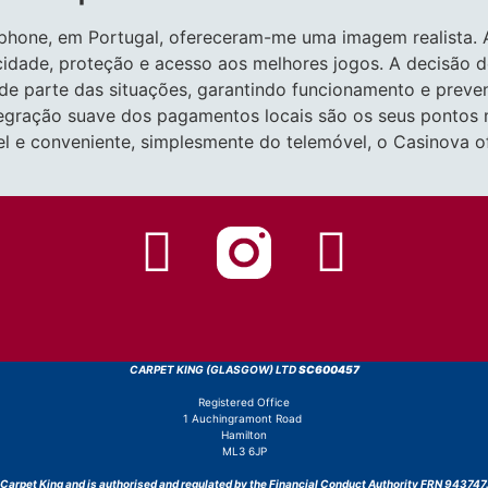
hone, em Portugal, ofereceram-me uma imagem realista. 
ticidade, proteção e acesso aos melhores jogos. A decisão 
de parte das situações, garantindo funcionamento e preve
integração suave dos pagamentos locais são os seus pontos
ável e conveniente, simplesmente do telemóvel, o Casinova 
CARPET KING (GLASGOW) LTD
SC600457
Registered Office
1 Auchingramont Road
Hamilton
ML3 6JP
Carpet King and is authorised and regulated by the Financial Conduct Authority FRN 943747