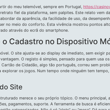
artir do meu telemóvel, sempre em Portugal,
https://casino
retrato fiel da plataforma, sem palpites. Este relato vem d
ou abordar da aparência, da facilidade de uso, da desempenh
er no meio do conforto. Esta vivência mostrou pontos alto
vado através do ecrã do smartphone.
 o Cadastro no Dispositivo M
vel. O site ajusta-se ao display de imediato, sem exigir 
 vantagem. O registo é simples, pensado para quem usa o
Cartão de Cidadão, algo tão português, correu sem problem
a explorar os jogos. Num tempo onde ninguém tem tempo, 
do Site
truturado merece o seu próprio tópico. O menu principal, 
ções, pagamentos, suporte. A ferramenta de busca é eficien
estão categorizados. Não é só “slots” ou “mesa”. Dá para s