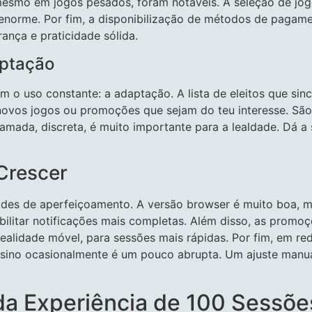
mesmo em jogos pesados, foram notáveis. A seleção de jog
o enorme. Por fim, a disponibilização de métodos de paga
nça e praticidade sólida.
aptação
 o uso constante: a adaptação. A lista de eleitos que sinc
 novos jogos ou promoções que sejam do teu interesse. Sã
 camada, discreta, é muito importante para a lealdade. Dá 
Crescer
des de aperfeiçoamento. A versão browser é muito boa, m
ilitar notificações mais completas. Além disso, as promoçõ
ealidade móvel, para sessões mais rápidas. Por fim, em r
asino ocasionalmente é um pouco abrupta. Um ajuste manu
da Experiência de 100 Sessõe