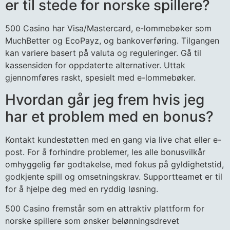
er til stede for norske spillere?
500 Casino har Visa/Mastercard, e-lommebøker som
MuchBetter og EcoPayz, og bankoverføring. Tilgangen
kan variere basert på valuta og reguleringer. Gå til
kassensiden for oppdaterte alternativer. Uttak
gjennomføres raskt, spesielt med e-lommebøker.
Hvordan går jeg frem hvis jeg
har et problem med en bonus?
Kontakt kundestøtten med en gang via live chat eller e-
post. For å forhindre problemer, les alle bonusvilkår
omhyggelig før godtakelse, med fokus på gyldighetstid,
godkjente spill og omsetningskrav. Supportteamet er til
for å hjelpe deg med en ryddig løsning.
500 Casino fremstår som en attraktiv plattform for
norske spillere som ønsker belønningsdrevet