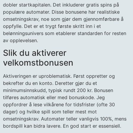
dobler startkapitalen. Det inkluderer gratis spins på
populære automater. Disse bonusene har realistiske
omsetningskrav, noe som gjør dem gjennomførbare å
oppfylle. Det er et trygt første skritt inn i et
belønningsunivers som etablerer standarden for resten
av opplevelsen.
Slik du aktiverer
velkomstbonusen
Aktiveringen er uproblematisk. Først oppretter og
bekrefter du en konto. Deretter gjør du et
minimumsinnskudd, typisk rundt 200 kr. Bonusen
tilføres automatisk eller med bonuskode. Jeg
oppfordrer å lese vilkårene for tidsfrister (ofte 30
dager) og hvilke spill som teller mest mot
omsetningskrav. Automater teller vanligvis 100%, mens
bordspill kan bidra lavere. En god start er essensiell.