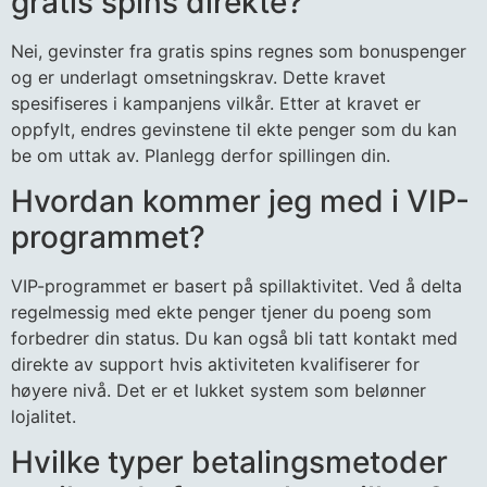
gratis spins direkte?
Nei, gevinster fra gratis spins regnes som bonuspenger
og er underlagt omsetningskrav. Dette kravet
spesifiseres i kampanjens vilkår. Etter at kravet er
oppfylt, endres gevinstene til ekte penger som du kan
be om uttak av. Planlegg derfor spillingen din.
Hvordan kommer jeg med i VIP-
programmet?
VIP-programmet er basert på spillaktivitet. Ved å delta
regelmessig med ekte penger tjener du poeng som
forbedrer din status. Du kan også bli tatt kontakt med
direkte av support hvis aktiviteten kvalifiserer for
høyere nivå. Det er et lukket system som belønner
lojalitet.
Hvilke typer betalingsmetoder