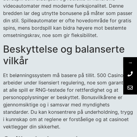
videoautomater med moderne funksjonalitet. Denne
bredden lar deg utnytte bonusene på måter som passer
din stil. Spilleautomater er ofte hovedområde for gratis
spins, mens bordspill kan bidra høyere mot bestemte
omsetningskrav, noe som gir fleksibilitet.
Beskyttelse og balanserte
vilkår
→
Et belønningssystem må basere på tillit. 500 Casino
arbeider under lisensiert regulering, noe som garanterer
at alle spill er RNG-testede for rettferdighet og at
personopplysninger er beskyttet. Bonusvilkårene er
gjennomsiktige og i samsvar med myndighets
standarder. Du kan konsentrere på underholdning, trygg
i kunnskap om at reglene er forståelige og at casinoet
vektlegger din sikkerhet.