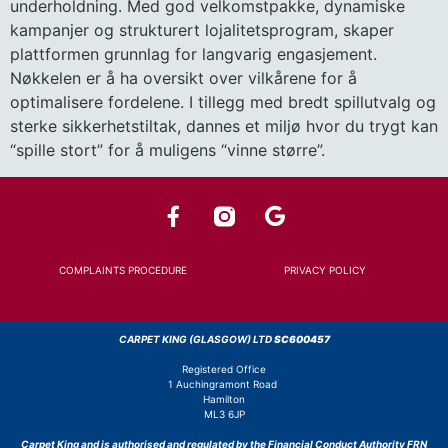
underholdning. Med god velkomstpakke, dynamiske
kampanjer og strukturert lojalitetsprogram, skaper
plattformen grunnlag for langvarig engasjement.
Nøkkelen er å ha oversikt over vilkårene for å
optimalisere fordelene. I tillegg med bredt spillutvalg og
sterke sikkerhetstiltak, dannes et miljø hvor du trygt kan
“spille stort” for å muligens “vinne større”.
COMPLAINTS PROCEDURE
PRIVACY POLICY
CARPET KING (GLASGOW) LTD
SC600457
Registered Office
1 Auchingramont Road
Hamilton
ML3 6JP
Carpet King and is authorised and regulated by the Financial Conduct Authority FRN