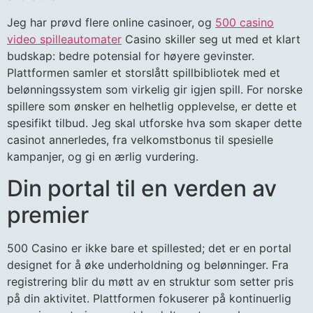
Jeg har prøvd flere online casinoer, og
500 casino
video spilleautomater
Casino skiller seg ut med et klart
budskap: bedre potensial for høyere gevinster.
Plattformen samler et storslått spillbibliotek med et
belønningssystem som virkelig gir igjen spill. For norske
spillere som ønsker en helhetlig opplevelse, er dette et
spesifikt tilbud. Jeg skal utforske hva som skaper dette
casinot annerledes, fra velkomstbonus til spesielle
kampanjer, og gi en ærlig vurdering.
Din portal til en verden av
premier
500 Casino er ikke bare et spillested; det er en portal
designet for å øke underholdning og belønninger. Fra
registrering blir du møtt av en struktur som setter pris
på din aktivitet. Plattformen fokuserer på kontinuerlig