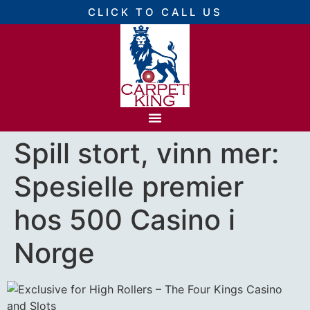
CLICK TO CALL US
Spill stort, vinn mer:
Spesielle premier
hos 500 Casino i
Norge