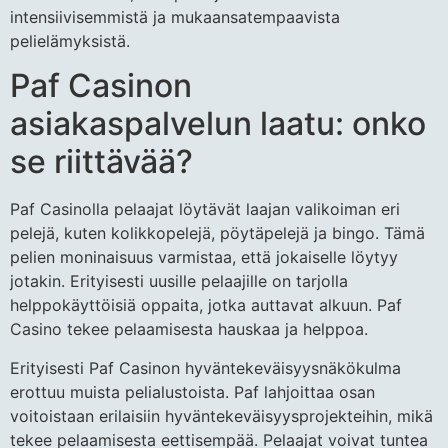
intensiivisemmistä ja mukaansatempaavista
pelielämyksistä.
Paf Casinon
asiakaspalvelun laatu: onko
se riittävää?
Paf Casinolla pelaajat löytävät laajan valikoiman eri
pelejä, kuten kolikkopelejä, pöytäpelejä ja bingo. Tämä
pelien moninaisuus varmistaa, että jokaiselle löytyy
jotakin. Erityisesti uusille pelaajille on tarjolla
helppokäyttöisiä oppaita, jotka auttavat alkuun. Paf
Casino tekee pelaamisesta hauskaa ja helppoa.
Erityisesti Paf Casinon hyväntekeväisyysnäkökulma
erottuu muista pelialustoista. Paf lahjoittaa osan
voitoistaan erilaisiin hyväntekeväisyysprojekteihin, mikä
tekee pelaamisesta eettisempää. Pelaajat voivat tuntea