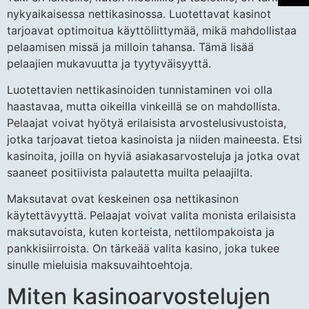
nykyaikaisessa nettikasinossa. Luotettavat kasinot
tarjoavat optimoitua käyttöliittymää, mikä mahdollistaa
pelaamisen missä ja milloin tahansa. Tämä lisää
pelaajien mukavuutta ja tyytyväisyyttä.
Luotettavien nettikasinoiden tunnistaminen voi olla
haastavaa, mutta oikeilla vinkeillä se on mahdollista.
Pelaajat voivat hyötyä erilaisista arvostelusivustoista,
jotka tarjoavat tietoa kasinoista ja niiden maineesta. Etsi
kasinoita, joilla on hyviä asiakasarvosteluja ja jotka ovat
saaneet positiivista palautetta muilta pelaajilta.
Maksutavat ovat keskeinen osa nettikasinon
käytettävyyttä. Pelaajat voivat valita monista erilaisista
maksutavoista, kuten korteista, nettilompakoista ja
pankkisiirroista. On tärkeää valita kasino, joka tukee
sinulle mieluisia maksuvaihtoehtoja.
Miten kasinoarvostelujen